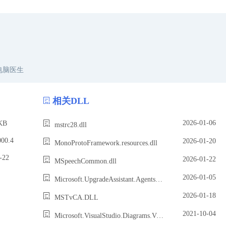
电脑医生
相关DLL
2026-01-06
KB
mstrc28.dll
00.4
2026-01-20
MonoProtoFramework.resources.dll
22
2026-01-22
MSpeechCommon.dll
2026-01-05
Microsoft.UpgradeAssistant.Agents.Mcp.dll
2026-01-18
MSTvCA.DLL
2021-10-04
Microsoft.VisualStudio.Diagrams.View.11.0.dll