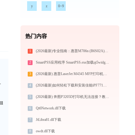
y
z
0~9
热门内容
1
(2026最新)专业指南：惠普M706n (B6S02A)打印机驱动的下载与安装步骤详解
2
SmartPSS应用程序 SmartPSS.exe加载qt5widgets.dll文件丢失处理办法
3
(2026最新) 惠普LaserJet M4345 MFP打印机连接问题解决方法 - 金山毒霸
节
4
(2026最新)如何轻松下载和安装佳能iPF771MFP打印机驱动？跟着这篇指南走
5
(2026最新) 奔图P3205D打印机无法连接？教你轻松解决！-金山毒霸
l
6
Qt6Network.dll下载
7
JtLibra81.dll下载
8
owdt.dll下载