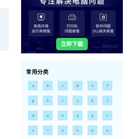
立即下载
常用分类
a
b
c
d
e
f
g
h
i
j
k
l
m
n
o
q
p
r
s
t
u
v
w
x