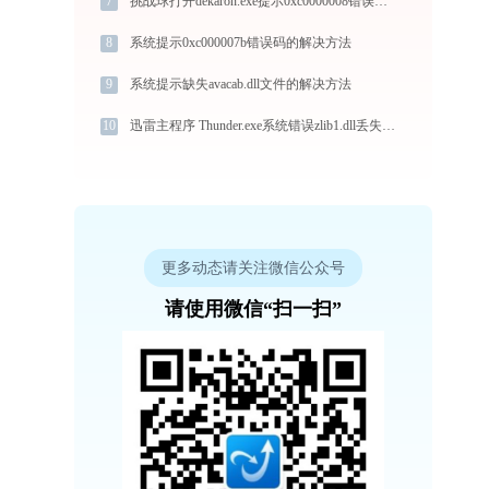
7
挑战球打开dekaron.exe提示0xc0000008错误码怎么办
8
系统提示0xc000007b错误码的解决方法
9
系统提示缺失avacab.dll文件的解决方法
10
迅雷主程序 Thunder.exe系统错误zlib1.dll丢失如何解决
更多动态请关注微信公众号
请使用微信“扫一扫”