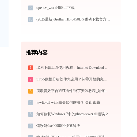
9
opencv_world460.dll下载
10
(2025最新)Brother HL-5450DN驱动下载官方Win11/Win10兼容
推荐内容
1
IDM下载工具使用教程：Internet Download Manager高速下载与视频抓取完全指南
2
SPSS数据分析软件怎么用？从零开始的完整操作指南（附实战案例）
3
疯歌音效平台VST插件/补丁安装教程_如何加载插件效果包
4
wwlib.dll win7缺失如何解决？-金山毒霸
5
如何修复Windows 7中的photoviewer.dll错误？
6
错误码0xc0000094快速解决