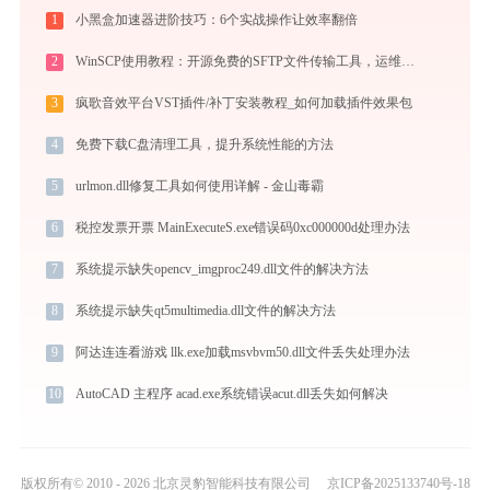
1
小黑盒加速器进阶技巧：6个实战操作让效率翻倍
2
WinSCP使用教程：开源免费的SFTP文件传输工具，运维必备远程管理利器
3
疯歌音效平台VST插件/补丁安装教程_如何加载插件效果包
4
免费下载C盘清理工具，提升系统性能的方法
5
urlmon.dll修复工具如何使用详解 - 金山毒霸
6
税控发票开票 MainExecuteS.exe错误码0xc000000d处理办法
7
系统提示缺失opencv_imgproc249.dll文件的解决方法
8
系统提示缺失qt5multimedia.dll文件的解决方法
9
阿达连连看游戏 llk.exe加载msvbvm50.dll文件丢失处理办法
10
AutoCAD 主程序 acad.exe系统错误acut.dll丢失如何解决
版权所有© 2010 - 2026 北京灵豹智能科技有限公司
京ICP备2025133740号-18