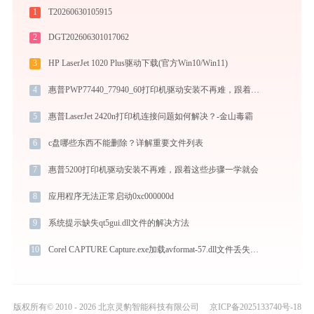
1
T20260630105915
2
DGT202606301017062
3
HP LaserJet 1020 Plus驱动下载(官方Win10/Win11)
4
惠普PWP77440_77940_60打印机驱动安装不再难，跟着这些步骤一学就会
5
惠普LaserJet 2420n打印机连接问题如何解决？-金山毒霸
6
c盘哪些东西不能删除？详解重要文件列表
7
惠普5200打印机驱动安装不再难，跟着这些步骤一学就会
8
应用程序无法正常启动0xc000000d
9
系统提示缺失qt5gui.dll文件的解决方法
10
Corel CAPTURE Capture.exe加载avformat-57.dll文件丢失处理办法
版权所有© 2010 - 2026 北京灵豹智能科技有限公司
京ICP备2025133740号-18