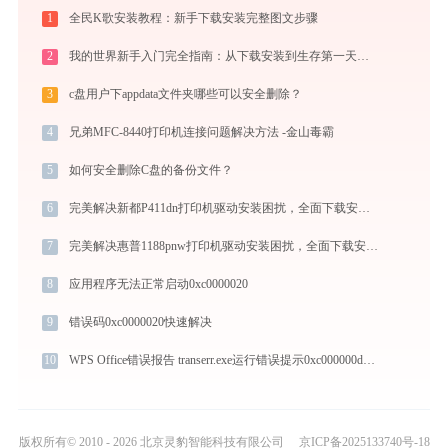
1
全民K歌安装教程：新手下载安装完整图文步骤
2
我的世界新手入门完全指南：从下载安装到生存第一天，一篇讲透
3
c盘用户下appdata文件夹哪些可以安全删除？
4
兄弟MFC-8440打印机连接问题解决方法 -金山毒霸
5
如何安全删除C盘的备份文件？
6
完美解决新都P411dn打印机驱动安装困扰，全面下载安装教程
7
完美解决惠普1188pnw打印机驱动安装困扰，全面下载安装教程
8
应用程序无法正常启动0xc0000020
9
错误码0xc0000020快速解决
10
WPS Office错误报告 transerr.exe运行错误提示0xc000000d的解决办法
版权所有© 2010 - 2026 北京灵豹智能科技有限公司
京ICP备2025133740号-18