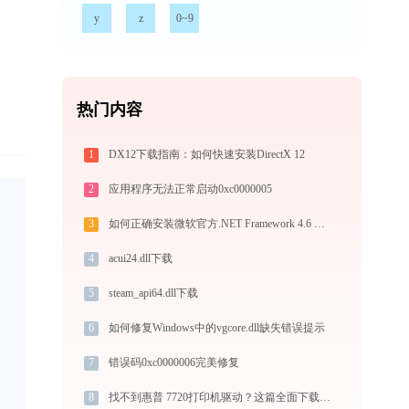
y
z
0~9
热门内容
1
DX12下载指南：如何快速安装DirectX 12
2
应用程序无法正常启动0xc0000005
3
如何正确安装微软官方.NET Framework 4.6 这些方法轻松搞定
4
acui24.dll下载
5
steam_api64.dll下载
6
如何修复Windows中的vgcore.dll缺失错误提示
7
错误码0xc0000006完美修复
8
找不到惠普 7720打印机驱动？这篇全面下载安装指南帮到你