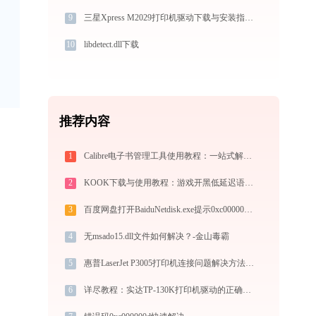
9
三星Xpress M2029打印机驱动下载与安装指南：一步步教您操作
10
libdetect.dll下载
推荐内容
1
Calibre电子书管理工具使用教程：一站式解决电子书格式转换、元数据管理与设备同步
2
KOOK下载与使用教程：游戏开黑低延迟语音全指南
3
百度网盘打开BaiduNetdisk.exe提示0xc000007b错误码怎么办
4
无msado15.dll文件如何解决？-金山毒霸
5
惠普LaserJet P3005打印机连接问题解决方法-金山毒霸
6
详尽教程：实达TP-130K打印机驱动的正确下载与安装方式