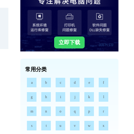
立即下载
常用分类
a
b
c
d
e
f
g
h
i
j
k
l
m
n
o
q
p
r
s
t
u
v
w
x