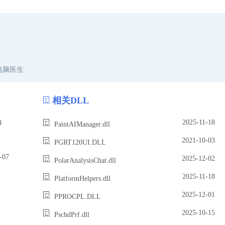
电脑医生
相关DLL
2025-11-18
B
PaintAIManager.dll
2021-10-03
PGRT120UI.DLL
07
2025-12-02
PolarAnalysisChat.dll
2025-11-18
PlatformHelpers.dll
2025-12-01
PPROCPL.DLL
2025-10-15
PschdPrf.dll