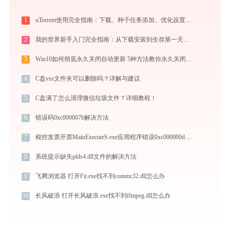
1
uTorrent使用完全指南：下载、种子任务添加、优化设置与BT客户端对比
2
我的世界新手入门完全指南：从下载安装到生存第一天，一篇讲透
3
Win10如何彻底永久关闭自动更新 5种方法教你永久关闭win10自动更新
4
C盘vss文件夹可以删除吗？详解与建议
5
C盘满了怎么清理微信垃圾文件？详细教程！
6
错误码0xc000007b解决方法
7
税控发票开票MainExecuteS.exe应用程序错误0xc000000d解决方法
8
系统提示缺失plds4.dll文件的解决方法
9
飞腾浏览器 打开Fit.exe找不到commc32.dll怎么办
10
长风破浪 打开长风破浪.exe找不到ffmpeg.dll怎么办