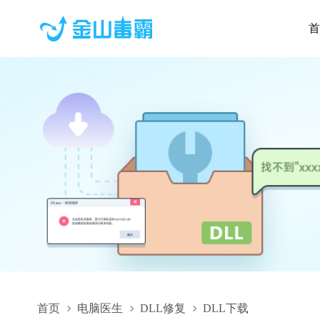
首
首页
电脑医生
DLL修复
DLL下载
ProtocolHelper.dll,ProtocolHelper.dll下载,ProtocolHelper.dll修