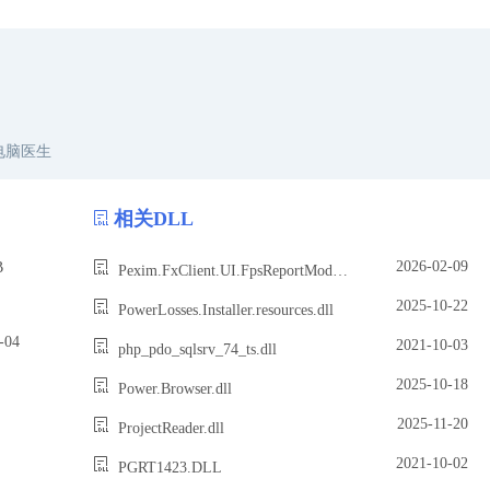
电脑医生
相关DLL
2026-02-09
B
Pexim.FxClient.UI.FpsReportModule.dll
2025-10-22
PowerLosses.Installer.resources.dll
04
2021-10-03
php_pdo_sqlsrv_74_ts.dll
2025-10-18
Power.Browser.dll
2025-11-20
ProjectReader.dll
2021-10-02
PGRT1423.DLL