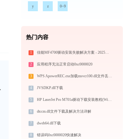
y
z
0~9
热门内容
1
佳能MF4700驱动安装失败解决方案 - 2025最新版兼容Win11
2
应用程序无法正常启动0xc0000020
3
WPS ApowerREC.exe加载msvcr100.dll文件丢失处理办法
从
4
JVSDKP.dll下载
5
HP LaserJet Pro M701a驱动下载安装教程(Win10/Win11)
6
dtccm.dll文件下载及解决方法详解
7
dweb64.dll下载
8
错误码0xc0000020快速解决