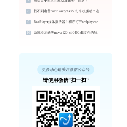
7
易语言中gzip.dll应放置在哪个目录？
8
找不到惠普color laserjet 4550打印机驱动？这篇全面下载安装指南帮到你
9
RealPlayer媒体播放器主程序打开realplay.exe提示0xc00000fd错误码怎么办
10
系统提示缺失msvcr120_clr0400.dll文件的解决方法
更多动态请关注微信公众号
请使用微信“扫一扫”