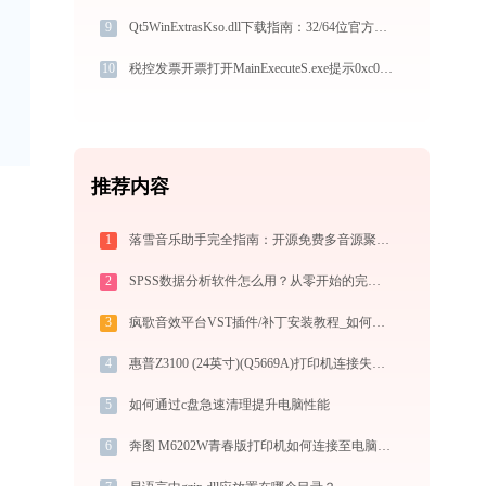
9
Qt5WinExtrasKso.dll下载指南：32/64位官方免费版解决DLL缺失问题
10
税控发票开票打开MainExecuteS.exe提示0xc000000d错误码怎么办
推荐内容
1
落雪音乐助手完全指南：开源免费多音源聚合音乐播放器的安装、配置与使用技巧（2026最新）
2
SPSS数据分析软件怎么用？从零开始的完整操作指南（附实战案例）
3
疯歌音效平台VST插件/补丁安装教程_如何加载插件效果包
4
惠普Z3100 (24英寸)(Q5669A)打印机连接失败？快速解决方法 - 金山毒霸
5
如何通过c盘急速清理提升电脑性能
6
奔图 M6202W青春版打印机如何连接至电脑？-金山毒霸