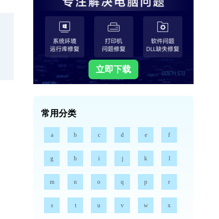
立即下载
常用分类
a
b
c
d
e
f
g
h
i
j
k
l
m
n
o
q
p
r
s
t
u
v
w
x