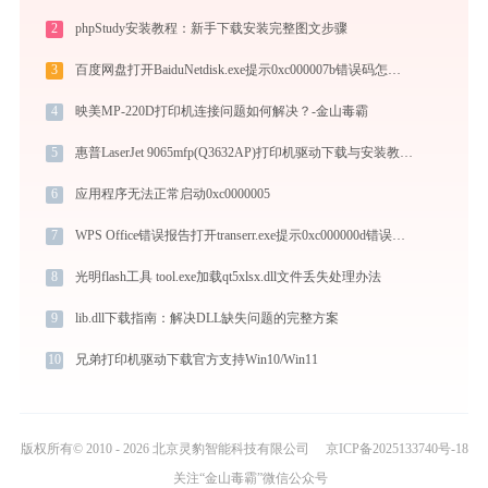
2
phpStudy安装教程：新手下载安装完整图文步骤
3
百度网盘打开BaiduNetdisk.exe提示0xc000007b错误码怎么办
4
映美MP-220D打印机连接问题如何解决？-金山毒霸
5
惠普LaserJet 9065mfp(Q3632AP)打印机驱动下载与安装教程：新手也能轻松搞定
6
应用程序无法正常启动0xc0000005
7
WPS Office错误报告打开transerr.exe提示0xc000000d错误码怎么办
8
光明flash工具 tool.exe加载qt5xlsx.dll文件丢失处理办法
9
lib.dll下载指南：解决DLL缺失问题的完整方案
10
兄弟打印机驱动下载官方支持Win10/Win11
版权所有© 2010 - 2026 北京灵豹智能科技有限公司
京ICP备2025133740号-18
关注“金山毒霸”微信公众号