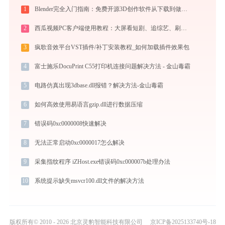
1
Blender完全入门指南：免费开源3D创作软件从下载到做出第一个作品（2026最新）
2
西瓜视频PC客户端使用教程：大屏看短剧、追综艺、刷影视的高清播放指南
3
疯歌音效平台VST插件/补丁安装教程_如何加载插件效果包
4
富士施乐DocuPrint C55打印机连接问题解决方法 - 金山毒霸
5
电路仿真出现3dbase.dll报错？解决方法-金山毒霸
6
如何高效使用易语言gzip.dll进行数据压缩
7
错误码0xc0000008快速解决
8
无法正常启动0xc0000017怎么解决
9
采集指纹程序 iZHost.exe错误码0xc000007b处理办法
10
系统提示缺失msvcr100.dll文件的解决方法
版权所有© 2010 - 2026 北京灵豹智能科技有限公司
京ICP备2025133740号-18