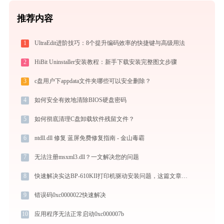
推荐内容
1
UltraEdit进阶技巧：8个提升编码效率的快捷键与高级用法
2
HiBit Uninstaller安装教程：新手下载安装完整图文步骤
3
c盘用户下appdata文件夹哪些可以安全删除？
4
如何安全有效地清除BIOS硬盘密码
5
如何彻底清理C盘卸载软件残留文件？
6
ntdll.dll 修复 蓝屏免费修复指南 - 金山毒霸
7
无法注册msxml3.dll？一文解决您的问题
8
快速解决实达BP-610KII打印机驱动安装问题，这篇文章告诉你方法
9
错误码0xc0000022快速解决
10
应用程序无法正常启动0xc000007b