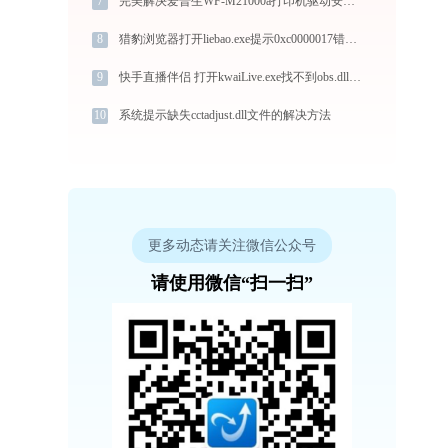
7
完美解决爱普生WF-M21000a打印机驱动安装困扰，全面下载安装教程
8
猎豹浏览器打开liebao.exe提示0xc0000017错误码怎么办
9
快手直播伴侣 打开kwaiLive.exe找不到obs.dll怎么办
10
系统提示缺失cctadjust.dll文件的解决方法
更多动态请关注微信公众号
请使用微信“扫一扫”