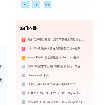
y
z
0~9
热门内容
1
酷狗音乐安装教程：新手下载安装完整图文步骤
2
mfc100u.dll丢失？官方免费修复工具一键解决32/64位系统问题
3
Adobe Reader 启动加速器 reader_sl.exe提示缺少msvcp120.dll文件的解决办法
重
4
(2025最新)东芝官方打印机驱动下载，兼容Win10/Win11
5
libsketchja.dll下载
提
6
系统提示0xc0000096错误码的解决方法
7
广联达工作台 打开GWS.exe找不到qt5webkitwidgets.dll怎么办
8
无双大蛇 打开WO4.exe找不到steam_api64.dll怎么办