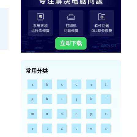
立即下载
常用分类
a
b
c
d
e
f
g
h
i
j
k
l
m
n
o
q
p
r
s
t
u
v
w
x