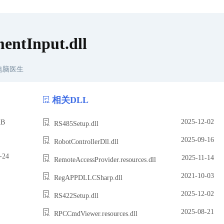
entInput.dll
电脑医生
相关DLL
2025-12-02
B
RS485Setup.dll
2025-09-16
RobotControllerDll.dll
24
2025-11-14
RemoteAccessProvider.resources.dll
2021-10-03
RegAPPDLLCSharp.dll
2025-12-02
RS422Setup.dll
2025-08-21
RPCCmdViewer.resources.dll