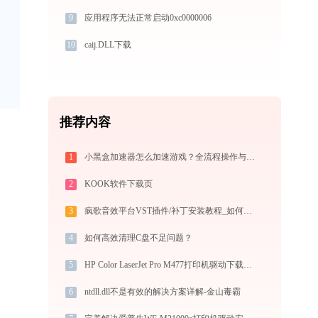
9
应用程序无法正常启动0xc0000006
10
caij.DLL下载
推荐内容
1
小黑盒加速器怎么加速游戏？全流程操作与节点选择指南
2
KOOK软件下载页
3
疯歌音效平台VST插件/补丁安装教程_如何加载插件效果包
4
如何高效清理C盘不足问题？
5
HP Color LaserJet Pro M477打印机驱动下载与安装指南：一步步教您操作
6
ntdll.dll不是有效的解决方案详解-金山毒霸