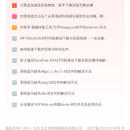
1
小黑盒加速器安装教程：新手下载安装完整步骤
2
扫雷游戏怎么玩？从零基础到高级玩家的完全攻略（附必胜技巧）
3
91助手 视频转换工具 打开ffmpeg.exe找不到avdevice-58.dll怎么办
4
HP OfficeJet K60打印机驱动下载与安装指南：一步步教您操作
5
如何快速下载并安装1909dll文件
6
富士施乐DocuPrint 204A打印机驱动下载安装步骤详细解析，让安装更简单
7
系统提示缺失libgcc_s_dw2-1.dll文件的解决方法
8
系统提示缺失ping2.dll文件的解决方法
9
系统提示缺失zlib.dll文件的解决方法
10
企业微信 WXWork.exe加载dwrite.dll文件丢失处理办法
版权所有© 2010 - 2026 北京灵豹智能科技有限公司
京ICP备2025133740号-18