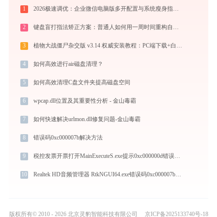
1
2026极速调优：企业微信电脑版多开配置与系统瘦身指南，拒绝流氓捆绑
2
键盘盲打指法矫正方案：普通人如何用一周时间重构自己的打字速度？
3
植物大战僵尸杂交版 v3.14 权威安装教程：PC端下载+白屏闪退完美解决
4
如何高效进行air磁盘清理？
5
如何高效清理C盘文件夹提高磁盘空间
6
wpcap.dll位置及其重要性分析 - 金山毒霸
7
如何快速解决urlmon.dll修复问题-金山毒霸
8
错误码0xc000007b解决方法
9
税控发票开票打开MainExecuteS.exe提示0xc000000d错误码怎么办
10
Realtek HD音频管理器 RtkNGUI64.exe错误码0xc000007b处理办法
版权所有© 2010 - 2026 北京灵豹智能科技有限公司
京ICP备2025133740号-18