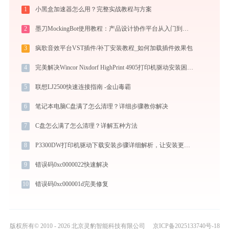
1
小黑盒加速器怎么用？完整实战教程与方案
2
墨刀MockingBot使用教程：产品设计协作平台从入门到精通
3
疯歌音效平台VST插件/补丁安装教程_如何加载插件效果包
4
完美解决Wincor Nixdorf HighPrint 4905打印机驱动安装困扰，全面下载安装教程
5
联想LJ2500快速连接指南 -金山毒霸
6
笔记本电脑C盘满了怎么清理？详细步骤教你解决
7
C盘怎么满了怎么清理？详解五种方法
8
P3300DW打印机驱动下载安装步骤详细解析，让安装更简单
9
错误码0xc0000022快速解决
10
错误码0xc000001d完美修复
版权所有© 2010 - 2026 北京灵豹智能科技有限公司
京ICP备2025133740号-18