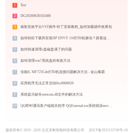
1
Test
2
DG20260630102406
3
疯歌音效平台VST插件/补丁安装教程_如何加载插件效果包
4
如何轻松下载和安装HP ENVY 110打印机驱动？跟着这篇指南走
5
如何快速清理c盘磁盘满了的问题
6
如何清理win7系统盘的有效方法
7
佳能iC MF725Cdn打印机连接问题解决方法 - 金山毒霸
8
应用程序无法正常启动0xc0000020
9
系统提示缺失enetcom.dll文件的解决方法
10
QQ即时通讯客户端相关程序 QQExternal.exe系统错误msvcr100.dll丢失如何解决
版权所有© 2010 - 2026 北京灵豹智能科技有限公司
京ICP备2025133740号-18