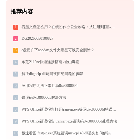
推荐内容
1
石墨文档怎么用？在线协作办公全攻略：从注册到团队高效协同
2
DG20260630100827
3
c盘用户下appdata文件夹哪些可以安全删除？
4
东芝2110ac快速连接指南 -金山毒霸
5
解决dbghelp.dll访问被拒绝问题的步骤
6
应用程序无法正常启动0xc0000094
7
错误码0xc0000005解决方法
8
WPS Office错误报告打开transerr.exe提示0xc000000d错误码怎么办
9
WPS Office错误报告 transerr.exe错误码0xc000000d处理办法
10
极速看图 fastpic.exe系统错误msvcp140.dll丢失如何解决