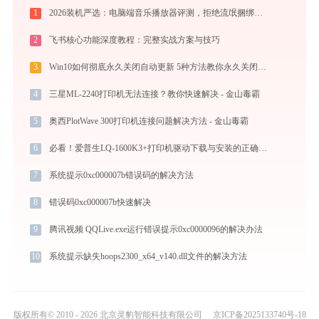
1
2026装机严选：电脑端音乐播放器评测，拒绝流氓捆绑，还原极致无损心流音质
2
飞书核心功能深度教程：完整实战方案与技巧
3
Win10如何彻底永久关闭自动更新 5种方法教你永久关闭win10自动更新
4
三星ML-2240打印机无法连接？教你快速解决 - 金山毒霸
5
奥西PlotWave 300打印机连接问题解决方法 - 金山毒霸
6
必看！爱普生LQ-1600K3+打印机驱动下载与安装的正确姿势
7
系统提示0xc000007b错误码的解决方法
8
错误码0xc000007b快速解决
9
腾讯视频 QQLive.exe运行错误提示0xc0000096的解决办法
10
系统提示缺失hoops2300_x64_v140.dll文件的解决方法
版权所有© 2010 - 2026 北京灵豹智能科技有限公司
京ICP备2025133740号-18