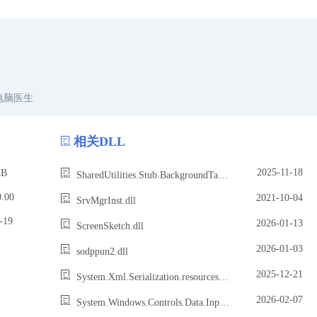
电脑医生
相关DLL
2025-11-18
B
SharedUtilities.Stub.BackgroundTasks.dll
.00
2021-10-04
SrvMgrInst.dll
19
2026-01-13
ScreenSketch.dll
2026-01-03
sodppun2.dll
2025-12-21
System.Xml.Serialization.resources.dll
2026-02-07
System.Windows.Controls.Data.Input.Design.dll