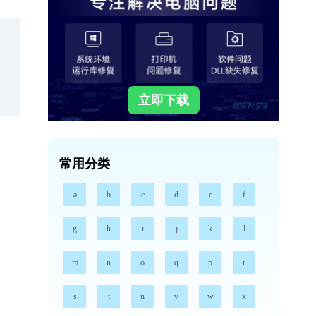
立即下载
常用分类
a
b
c
d
e
f
g
h
i
j
k
l
m
n
o
q
p
r
s
t
u
v
w
x