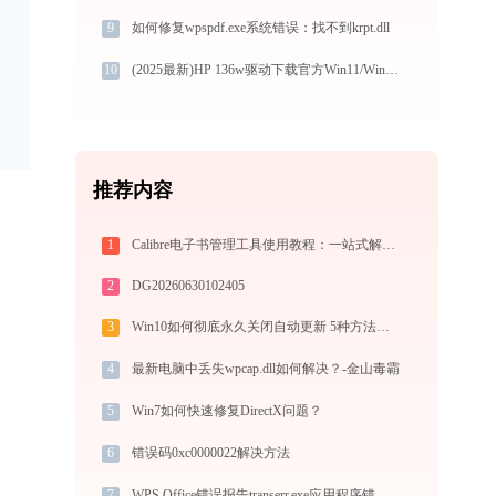
9
如何修复wpspdf.exe系统错误：找不到krpt.dll
10
(2025最新)HP 136w驱动下载官方Win11/Win10安装指南
推荐内容
1
Calibre电子书管理工具使用教程：一站式解决电子书格式转换、元数据管理与设备同步
2
DG20260630102405
3
Win10如何彻底永久关闭自动更新 5种方法教你永久关闭win10自动更新
4
最新电脑中丢失wpcap.dll如何解决？-金山毒霸
5
Win7如何快速修复DirectX问题？
6
错误码0xc0000022解决方法
7
WPS Office错误报告transerr.exe应用程序错误0xc000000d解决方法