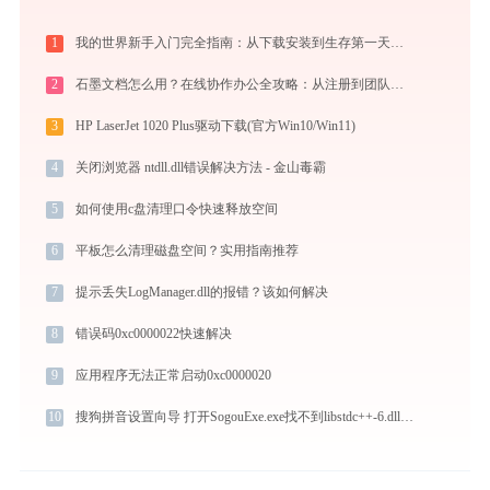
1
我的世界新手入门完全指南：从下载安装到生存第一天，一篇讲透
2
石墨文档怎么用？在线协作办公全攻略：从注册到团队高效协同
3
HP LaserJet 1020 Plus驱动下载(官方Win10/Win11)
4
关闭浏览器 ntdll.dll错误解决方法 - 金山毒霸
5
如何使用c盘清理口令快速释放空间
6
平板怎么清理磁盘空间？实用指南推荐
7
提示丢失LogManager.dll的报错？该如何解决
8
错误码0xc0000022快速解决
9
应用程序无法正常启动0xc0000020
10
搜狗拼音设置向导 打开SogouExe.exe找不到libstdc++-6.dll怎么办