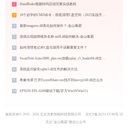
2
HandBrake视频转码压缩完整实战教程
3
10个必学的CMD命令：彻底清理C盘空间（2025实战手册）
4
最新imageres.dll美化如何操作？-金山毒霸
5
游戏出现故障模块名称 ntdll.dll如何解决-金山毒霸
6
如何清理笔记本C盘垃圾而不误删重要文件？
7
SwanNote Anno1800_plus.exe加载uplay_r1_loader64.dll文件丢失处理办法
8
系统提示缺失sqlite3.dll文件的解决方法
9
希象传屏 打开ExceedShare.exe找不到msvcp140.dll怎么办
10
EPSON EPL-6200驱动下载(官方Win10/Win11)
版权所有© 2010 - 2026 北京灵豹智能科技有限公司
京ICP备2025133740号-18
关注“金山毒霸”微信公众号