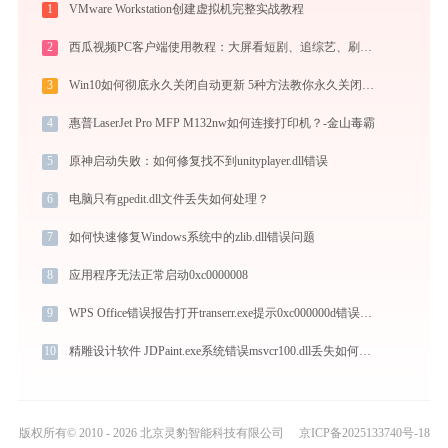
1
VMware Workstation创建虚拟机完整实战教程
2
西瓜视频PC客户端使用教程：大屏看短剧、追综艺、刷影视的高清播放指南
3
Win10如何彻底永久关闭自动更新 5种方法教你永久关闭win10自动更新
4
惠普LaserJet Pro MFP M132nw如何连接打印机？-金山毒霸
5
原神启动失败：如何修复找不到unityplayer.dll错误
6
电脑只有gpedit.dll文件丢失如何处理？
7
如何快速修复Windows系统中的zlib.dll错误问题
8
应用程序无法正常启动0xc0000008
9
WPS Office错误报告打开transerr.exe提示0xc000000d错误码怎么办
10
精雕设计软件 JDPaint.exe系统错误msvcr100.dll丢失如何解决
版权所有© 2010 - 2026 北京灵豹智能科技有限公司
京ICP备2025133740号-18