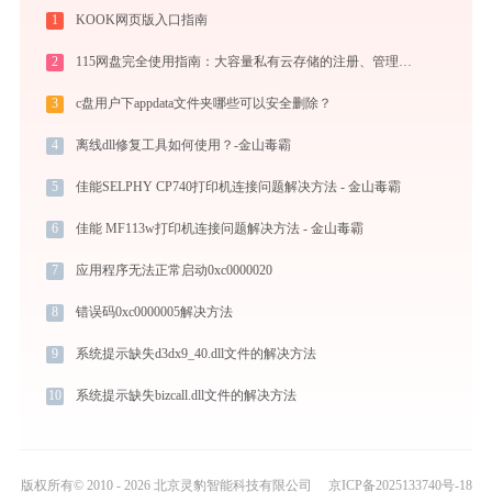
1
KOOK网页版入口指南
2
115网盘完全使用指南：大容量私有云存储的注册、管理与分享全攻略（2026最新）
3
c盘用户下appdata文件夹哪些可以安全删除？
4
离线dll修复工具如何使用？-金山毒霸
5
佳能SELPHY CP740打印机连接问题解决方法 - 金山毒霸
6
佳能 MF113w打印机连接问题解决方法 - 金山毒霸
7
应用程序无法正常启动0xc0000020
8
错误码0xc0000005解决方法
9
系统提示缺失d3dx9_40.dll文件的解决方法
10
系统提示缺失bizcall.dll文件的解决方法
版权所有© 2010 - 2026 北京灵豹智能科技有限公司
京ICP备2025133740号-18