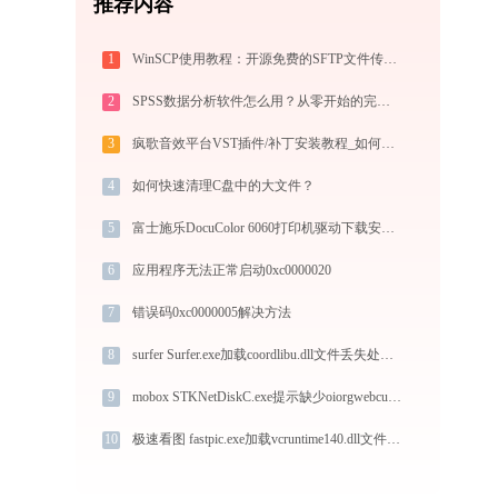
推荐内容
1
WinSCP使用教程：开源免费的SFTP文件传输工具，运维必备远程管理利器
2
SPSS数据分析软件怎么用？从零开始的完整操作指南（附实战案例）
3
疯歌音效平台VST插件/补丁安装教程_如何加载插件效果包
4
如何快速清理C盘中的大文件？
5
富士施乐DocuColor 6060打印机驱动下载安装步骤详细解析，让安装更简单
6
应用程序无法正常启动0xc0000020
7
错误码0xc0000005解决方法
8
surfer Surfer.exe加载coordlibu.dll文件丢失处理办法
9
mobox STKNetDiskC.exe提示缺少oiorgwebcu.dll文件的解决办法
10
极速看图 fastpic.exe加载vcruntime140.dll文件丢失处理办法