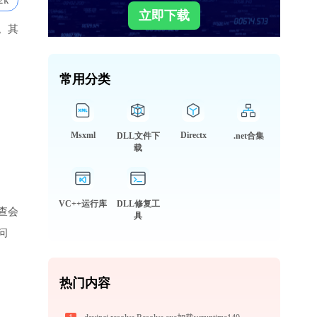
2k
立即下载
。其
常用分类
Msxml
Directx
DLL文件下
.net合集
载
VC++运行库
DLL修复工
查会
具
问
热门内容