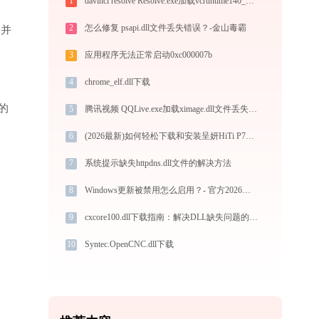
1
davinci resolve Resolve.exe加载vcruntime140_1.dll文件丢失处理办法
2
怎么修复 psapi.dll文件丢失错误？-金山毒霸
”并
3
应用程序无法正常启动0xc000007b
4
chrome_elf.dll下载
的
5
腾讯视频 QQLive.exe加载ximage.dll文件丢失处理办法
6
(2026最新)如何轻松下载和安装呈妍HiTi P710L打印机驱动？跟着这篇指南走
7
系统提示缺失httpdns.dll文件的解决方法
8
Windows更新被禁用怎么启用？- 官方2026最新设置教程
9
cxcore100.dll下载指南：解决DLL缺失问题的完整方案
10
Syntec.OpenCNC.dll下载