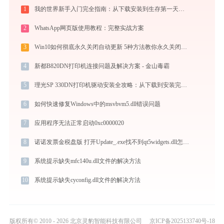
1
我的世界新手入门完全指南：从下载安装到生存第一天，一篇讲透
2
WhatsApp网页版使用教程：完整实战方案
3
Win10如何彻底永久关闭自动更新 5种方法教你永久关闭win10自动更新
4
新都B820DN打印机连接问题及解决方案 - 金山毒霸
5
理光SP 330DN打印机驱动安装全攻略：从下载到安装完全教程
6
如何快速修复Windows中的msvbvm5.dll错误问题
7
应用程序无法正常启动0xc0000020
8
诺诺发票金税盘版 打开Update_.exe找不到qt5widgets.dll怎么办
9
系统提示缺失mfc140u.dll文件的解决方法
10
系统提示缺失cyconfig.dll文件的解决方法
版权所有© 2010 - 2026 北京灵豹智能科技有限公司
京ICP备2025133740号-18