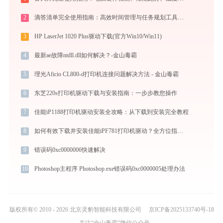
2
滴答清单完全使用指南：高效时间管理与任务规划工具，让你的每一天井井有条
3
HP LaserJet 1020 Plus驱动下载(官方Win10/Win11)
4
最新ae故障ntdll.dll如何解决？-金山毒霸
5
理光Aficio CL800-d打印机连接问题解决方法 - 金山毒霸
6
东芝220s打印机驱动下载与安装指南：一步步教您操作
7
佳能iP1188打印机驱动安装全攻略：从下载到安装完全教程
8
如何有效下载并安装佳能iPF781打印机驱动？全方位指导手册
9
错误码0xc0000006快速解决
10
Photoshop主程序 Photoshop.exe错误码0xc0000005处理办法
版权所有© 2010 - 2026 北京灵豹智能科技有限公司
京ICP备2025133740号-18