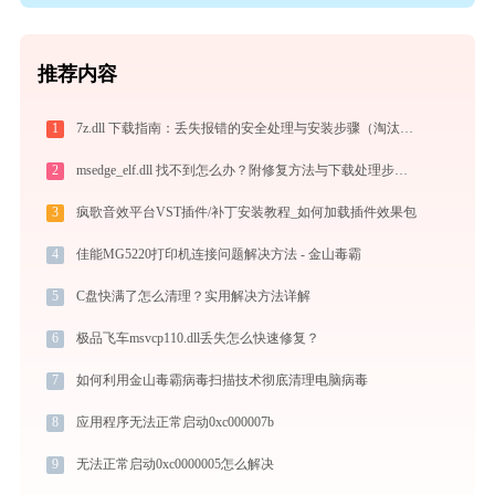
推荐内容
1
7z.dll 下载指南：丢失报错的安全处理与安装步骤（淘汰））
2
msedge_elf.dll 找不到怎么办？附修复方法与下载处理步骤_20260410155929_03
3
疯歌音效平台VST插件/补丁安装教程_如何加载插件效果包
4
佳能MG5220打印机连接问题解决方法 - 金山毒霸
5
C盘快满了怎么清理？实用解决方法详解
6
极品飞车msvcp110.dll丢失怎么快速修复？
7
如何利用金山毒霸病毒扫描技术彻底清理电脑病毒
8
应用程序无法正常启动0xc000007b
9
无法正常启动0xc0000005怎么解决