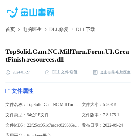
首页
电脑医生
DLL修复
DLL下载
TopSolid.Cam.NC.MillTurn.Form.UI.GreatFinish.resources.dll,TopSol
下载,TopSolid.Cam.NC.MillTurn.Form.UI.GreatFinish.resources.dll
TopSolid.Cam.NC.MillTurn.Form.UI.Grea
tFinish.resources.dll
DLL文件修复
2024-01-27
金山毒霸-电脑医生
文件属性
文件名称：TopSolid.Cam.NC.MillTurn.Form.UI.GreatFinish.resources.dll
文件大小：5.50KB
文件类型：64位PE文件
文件版本：7.8.175.1
文件MD5：22f25cc051c7aecac829386e4af1175f
发布日期：2022-09-24
应用平台：Windows平台