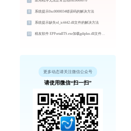
7
应用程序无法正常启动0xc000007b
8
系统提示0xc0000034错误码的解决方法
9
系统提示缺失rd_ic4442.dll文件的解决方法
10
税友软件 EPPortalITS.exe加载gdiplus.dll文件丢失处理办法
更多动态请关注微信公众号
请使用微信“扫一扫”