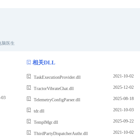
电脑医生
相关DLL
2021-10-02
TaskExecutionProvider.dll
2025-12-02
TractorVibrateChat.dll
03
2025-08-18
TelemetryConfigParser.dll
2021-10-03
tdr.dll
2025-09-22
TemplMgr.dll
2021-10-02
ThirdPartyDispatcherAuthr.dll