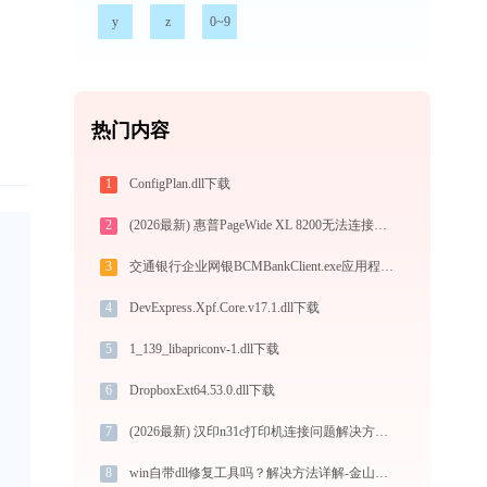
y
z
0~9
热门内容
1
ConfigPlan.dll下载
2
(2026最新) 惠普PageWide XL 8200无法连接打印机？解决方案 - 金山毒霸
3
交通银行企业网银BCMBankClient.exe应用程序错误0xc000009a解决方法
4
DevExpress.Xpf.Core.v17.1.dll下载
5
1_139_libapriconv-1.dll下载
6
DropboxExt64.53.0.dll下载
7
(2026最新) 汉印n31c打印机连接问题解决方法 - 金山毒霸
8
win自带dll修复工具吗？解决方法详解-金山毒霸