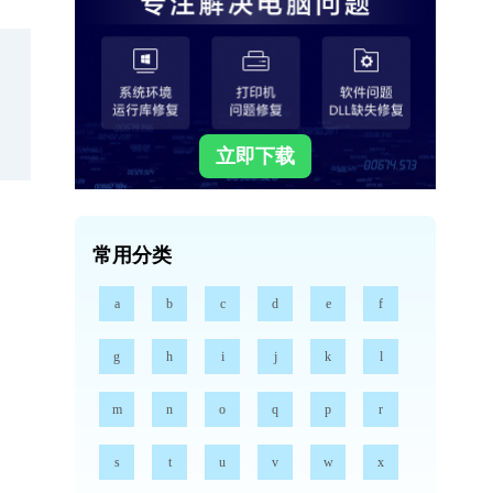
立即下载
常用分类
a
b
c
d
e
f
g
h
i
j
k
l
m
n
o
q
p
r
s
t
u
v
w
x