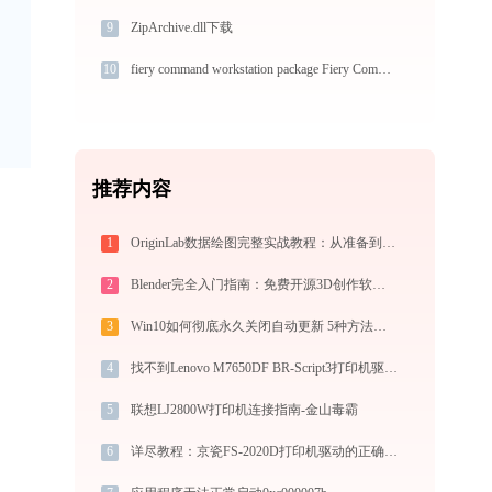
9
ZipArchive.dll下载
10
fiery command workstation package Fiery Command WorkStation.exe系统错误cwsservices.dll丢失如何解决
推荐内容
1
OriginLab数据绘图完整实战教程：从准备到导出
2
Blender完全入门指南：免费开源3D创作软件从下载到做出第一个作品（2026最新）
3
Win10如何彻底永久关闭自动更新 5种方法教你永久关闭win10自动更新
4
找不到Lenovo M7650DF BR-Script3打印机驱动？这篇全面下载安装指南帮到你
5
联想LJ2800W打印机连接指南-金山毒霸
6
详尽教程：京瓷FS-2020D打印机驱动的正确下载与安装方式