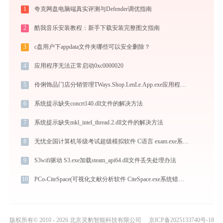
1
夸克网盘电脑端真实评测与Defender调优指南
2
酷我音乐安装教程：新手下载安装完整图文指南
3
c盘用户下appdata文件夹哪些可以安全删除？
4
应用程序无法正常启动0xc0000020
5
伶俐饰品门店分销管理TWays.Shop.LenLe.App.exe应用程序错误0xc0000005解决方法
6
系统提示缺失concrt140.dll文件的解决方法
7
系统提示缺失mkl_intel_thread.2.dll文件的解决方法
8
无忧全国计算机等级考试超级模拟软件 C语言 exam.exe系统错误libgcc_s_dw2-1.dll丢失如何解决
9
S3wifi驱动 S3.exe加载steam_api64.dll文件丢失处理办法
10
PCo-CiteSpace(可视化文献分析软件 CiteSpace.exe系统错误msvcr100.dll丢失如何解决
版权所有© 2010 - 2026 北京灵豹智能科技有限公司
京ICP备2025133740号-18