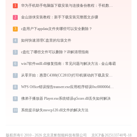
1
华为手机助手电脑版下载安装与连接备份教程：手机数据双向传输与系统修复指南
2
金山游侠安装教程：新手下载安装完整图文步骤
3
c盘用户下appdata文件夹哪些可以安全删除？
4
如何快速清理C盘里的垃圾文件
5
c盘红了哪些文件可以删除？详解清理指南
6
win7软件ntdll.dll修复指南：常见问题与解决方法 - 金山毒霸
7
从零开始：惠普C4388(CC281D)打印机驱动的下载及安装流程
8
WPS Office错误报告transerr.exe应用程序错误0xc000000d解决方法
9
佛弟子播放器 Player.exe系统错误qt5core.dll丢失如何解决
10
系统提示缺失msvcp120.dll文件的解决方法
版权所有© 2010 - 2026 北京灵豹智能科技有限公司
京ICP备2025133740号-18