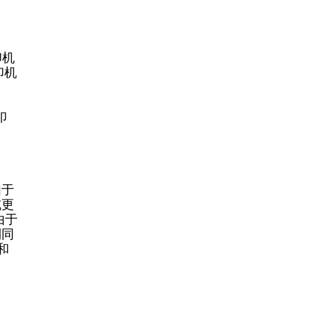
印机
印机
印
由于
或更
由于
到同
和