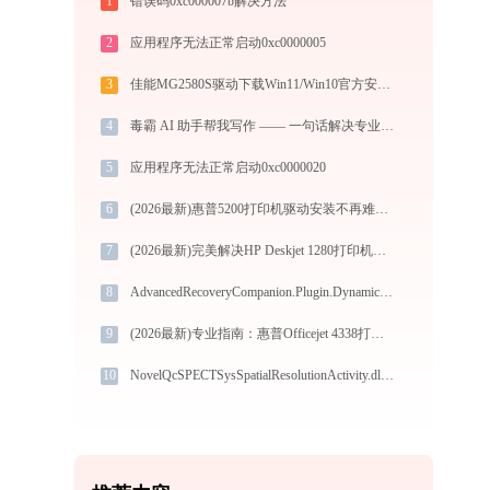
1
错误码0xc000007b解决方法
2
应用程序无法正常启动0xc0000005
3
佳能MG2580S驱动下载Win11/Win10官方安装图文教程
4
毒霸 AI 助手帮我写作 —— 一句话解决专业调研报告
5
应用程序无法正常启动0xc0000020
6
(2026最新)惠普5200打印机驱动安装不再难，跟着这些步骤一学就会
7
(2026最新)完美解决HP Deskjet 1280打印机驱动安装困扰，全面下载安装教程
8
AdvancedRecoveryCompanion.Plugin.DynamicDevices.dll下载
9
(2026最新)专业指南：惠普Officejet 4338打印机驱动的下载与安装步骤详解
10
NovelQcSPECTSysSpatialResolutionActivity.dll下载