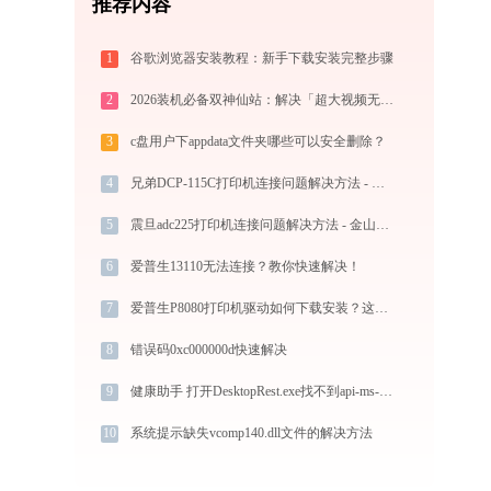
推荐内容
1
谷歌浏览器安装教程：新手下载安装完整步骤
2
2026装机必备双神仙站：解决「超大视频无损压缩」与「冷门格式4K高清播放」的终极方案
3
c盘用户下appdata文件夹哪些可以安全删除？
4
兄弟DCP-115C打印机连接问题解决方法 - 金山毒霸
5
震旦adc225打印机连接问题解决方法 - 金山毒霸
6
爱普生13110无法连接？教你快速解决！
7
爱普生P8080打印机驱动如何下载安装？这里有你需要的所有信息
8
错误码0xc000000d快速解决
9
健康助手 打开DesktopRest.exe找不到api-ms-win-core-synch-l1-2-0.dll怎么办
10
系统提示缺失vcomp140.dll文件的解决方法