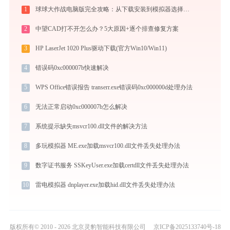
1
球球大作战电脑版完全攻略：从下载安装到模拟器选择，大屏冲分指南
2
中望CAD打不开怎么办？5大原因+逐个排查修复方案
3
HP LaserJet 1020 Plus驱动下载(官方Win10/Win11)
4
错误码0xc000007b快速解决
5
WPS Office错误报告 transerr.exe错误码0xc000000d处理办法
6
无法正常启动0xc000007b怎么解决
7
系统提示缺失msvcr100.dll文件的解决方法
8
多玩模拟器 ME.exe加载msvcr100.dll文件丢失处理办法
9
数字证书服务 SSKeyUser.exe加载certdll文件丢失处理办法
10
雷电模拟器 dnplayer.exe加载hid.dll文件丢失处理办法
版权所有© 2010 - 2026 北京灵豹智能科技有限公司
京ICP备2025133740号-18