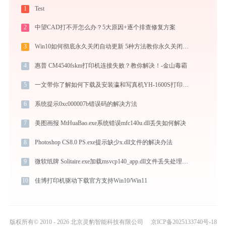
1
Test
2
中望CAD打不开怎么办？5大原因+逐个排查修复方案
3
Win10如何彻底永久关闭自动更新 5种方法教你永久关闭win10自动更新
4
惠普 CM4540fskm打印机连接失败？教你解决！-金山毒霸
5
一文带你了解如何下载及安装瀛和写真机YH-1600S打印机驱动
6
系统提示0xc000007b错误码的解决方法
7
美图画报 MtHuaBao.exe系统错误mfc140u.dll丢失如何解决
8
Photoshop CS8.0 PS.exe提示缺少x.dll文件的解决办法
9
微软纸牌 Solitaire.exe加载msvcp140_app.dll文件丢失处理办法
10
佳博打印机驱动下载官方支持Win10/Win11
版权所有© 2010 - 2026 北京灵豹智能科技有限公司
京ICP备2025133740号-18