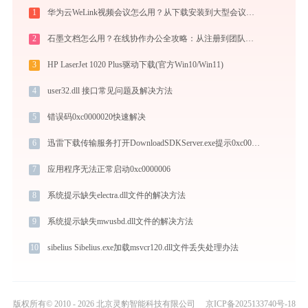
1
华为云WeLink视频会议怎么用？从下载安装到大型会议主持的全流程指南
2
石墨文档怎么用？在线协作办公全攻略：从注册到团队高效协同
3
HP LaserJet 1020 Plus驱动下载(官方Win10/Win11)
4
user32.dll 接口常见问题及解决方法
5
错误码0xc0000020快速解决
6
迅雷下载传输服务打开DownloadSDKServer.exe提示0xc0000005错误码怎么办
7
应用程序无法正常启动0xc0000006
8
系统提示缺失electra.dll文件的解决方法
9
系统提示缺失mwusbd.dll文件的解决方法
10
sibelius Sibelius.exe加载msvcr120.dll文件丢失处理办法
版权所有© 2010 - 2026 北京灵豹智能科技有限公司
京ICP备2025133740号-18