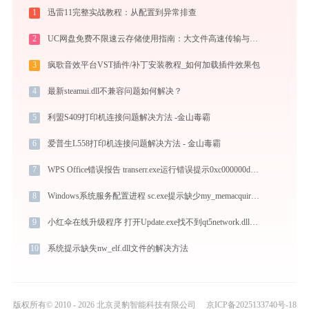
1
迅雷11完整实战教程：从配置到异常排查
2
UC网盘免费不限速云存储使用指南：大文件高速传输与在线协作实战
3
疯歌音效平台VST插件/补丁安装教程_如何加载插件效果包
4
最新steamui.dll不兼容问题如何解决？
5
利盟S409打印机连接问题解决方法 -金山毒霸
6
爱普生L558打印机连接问题解决方法 - 金山毒霸
7
WPS Office错误报告 transerr.exe运行错误提示0xc000000d的解决办法
8
Windows系统服务配置进程 sc.exe提示缺少my_memacquire_x86.dll文件的解决办法
9
小红伞在线升级程序 打开Update.exe找不到qt5network.dll怎么办
10
系统提示缺失nw_elf.dll文件的解决方法
版权所有© 2010 - 2026 北京灵豹智能科技有限公司
京ICP备2025133740号-18