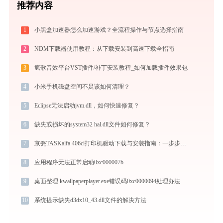
推荐内容
1
小黑盒加速器怎么加速游戏？全流程操作与节点选择指南
2
NDM下载器使用教程：从下载安装到高速下载全指南
3
疯歌音效平台VST插件/补丁安装教程_如何加载插件效果包
4
小米手机磁盘空间不足该如何清理？
5
Eclipse无法启动jvm.dll，如何快速修复？
6
缺失或损坏的system32 hal.dll文件如何修复？
7
京瓷TASKalfa 406ci打印机驱动下载与安装指南：一步步教您操作
8
应用程序无法正常启动0xc000007b
9
桌面整理 kwallpaperplayer.exe错误码0xc0000094处理办法
10
系统提示缺失d3dx10_43.dll文件的解决方法