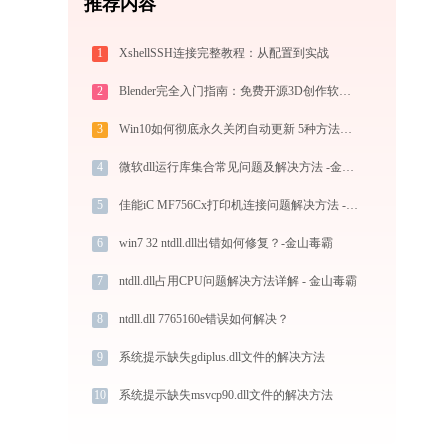
推荐内容
1
XshellSSH连接完整教程：从配置到实战
2
Blender完全入门指南：免费开源3D创作软件从下载到做出第一个作品（2026最新）
3
Win10如何彻底永久关闭自动更新 5种方法教你永久关闭win10自动更新
4
微软dll运行库集合常见问题及解决方法 -金山毒霸
5
佳能iC MF756Cx打印机连接问题解决方法 -金山毒霸
6
win7 32 ntdll.dll出错如何修复？-金山毒霸
7
ntdll.dll占用CPU问题解决方法详解 - 金山毒霸
8
ntdll.dll 7765160e错误如何解决？
9
系统提示缺失gdiplus.dll文件的解决方法
10
系统提示缺失msvcp90.dll文件的解决方法