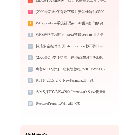
1
LIBEAY32.dll缺失？官方免费修复工具支持32/64位一键修复
2
(2026最新)如何有效下载并安装佳能lbp3500打印机驱动？全方位指导手册
3
WPS gcad.exe系统错误gcui.dll丢失如何解决
4
WPS表格主程序 et.exe系统错误etout.dll丢失如何解决
5
抖店安全组件 打开edrservice.exe找不到deviceregister_shared.dll怎么办
6
(2026最新)专业指南：佳能ts3300打印机驱动的下载与安装步骤详解
7
惠普M232驱动下载安装教程(Win10/Win11) - 官方安全版
8
KSPF_2035_2_0_NewFormula.dll下载
9
iVMS打开iVMS-4200.Framework.S.exe提示0xc000007b错误码怎么办
10
ReactiveProperty.WPF.dll下载