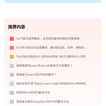
推荐内容
1
Git下载与使用教程：从安装到版本控制的完整指南
2
KOOK语音优化设置教程：解决延迟高、回声、降噪失效问题
3
Win10如何彻底永久关闭自动更新 5种方法教你永久关闭win10自动更新
4
最新数据库psapi.dll javaw的修复方法有哪些？
5
最新缺少psapi.dll文件如何解决？
6
税控发票开票 MainExecuteS.exe运行错误提示0xc000000d的解决办法
7
错误码0xc0000005解决方法
8
系统提示缺失unityplayer.dll文件的解决方法