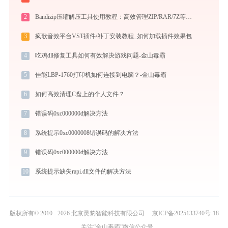
2
Bandizip压缩解压工具使用教程：高效管理ZIP/RAR/7Z等30+格式的免费压缩神器
3
疯歌音效平台VST插件/补丁安装教程_如何加载插件效果包
4
吃鸡dll修复工具如何有效解决游戏问题-金山毒霸
5
佳能LBP-1760打印机如何连接到电脑？-金山毒霸
6
如何高效清理C盘上的个人文件？
7
错误码0xc000000d解决方法
8
系统提示0xc0000008错误码的解决方法
9
错误码0xc000000d解决方法
10
系统提示缺失rapi.dll文件的解决方法
版权所有© 2010 - 2026 北京灵豹智能科技有限公司
京ICP备2025133740号-18
关注“金山毒霸”微信公众号