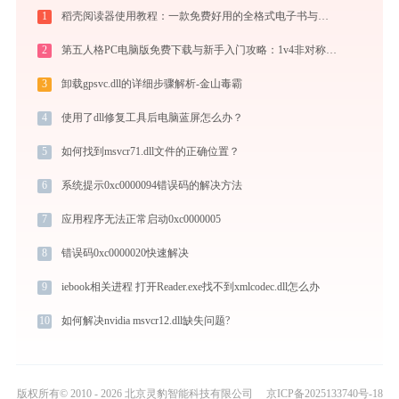
1
稻壳阅读器使用教程：一款免费好用的全格式电子书与文档阅读神器
2
第五人格PC电脑版免费下载与新手入门攻略：1v4非对称竞技的极致体验
3
卸载gpsvc.dll的详细步骤解析-金山毒霸
4
使用了dll修复工具后电脑蓝屏怎么办？
5
如何找到msvcr71.dll文件的正确位置？
6
系统提示0xc0000094错误码的解决方法
7
应用程序无法正常启动0xc0000005
8
错误码0xc0000020快速解决
9
iebook相关进程 打开Reader.exe找不到xmlcodec.dll怎么办
10
如何解决nvidia msvcr12.dll缺失问题?
版权所有© 2010 - 2026 北京灵豹智能科技有限公司
京ICP备2025133740号-18