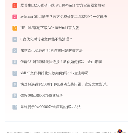
1
爱普生L3250驱动下载 Win10/Win11 官方安装图文教程
2
avformat-58.dll缺失？官方免费修复工具32/64位一键解决
3
HP 1018驱动下载 Win10/Win11官方版
4
C盘优化时传递文件能不能清理？
5
东芝DP-5618A打印机连接问题解决方法
6
佳能2810打印机无法连接？教你如何解决 - 金山毒霸
7
xldl.dll文件初始化失败如何解决？-金山毒霸
8
快速解决得实2000打印机驱动安装问题，这篇文章告诉你方法
9
错误码0xc000007b快速解决
10
系统提示0xc000007b错误码的解决方法