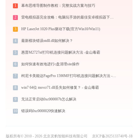
1
幕布思维导图制作教程：完整实战方案与技巧
2
雷电模拟器完全攻略：电脑玩手游的最佳安卓模拟器下载安装与优化配置指南
3
HP LaserJet 1020 Plus驱动下载(官方Win10/Win11)
4
最新模块错误ntdll.dll如何解决？
5
惠普M2727nf打印机连接问题解决方法 -金山毒霸
6
如何快速有效地进行c盘清理site操作
7
柯尼卡美能达PagePro 1590MF打印机连接问题解决方法 - 金山毒霸
8
win7 64位 msvcr71.dll丢失如何修复？ - 金山毒霸
9
无法正常启动0xc000007b怎么解决
10
错误码0xc0000020快速解决
版权所有© 2010 - 2026 北京灵豹智能科技有限公司
京ICP备2025133740号-18