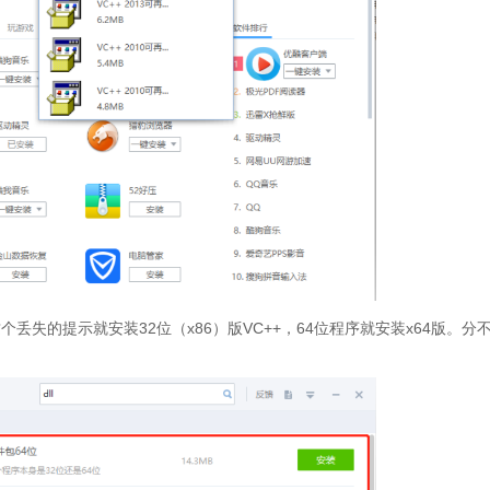
丢失的提示就安装32位（x86）版VC++，64位程序就安装x64版。分