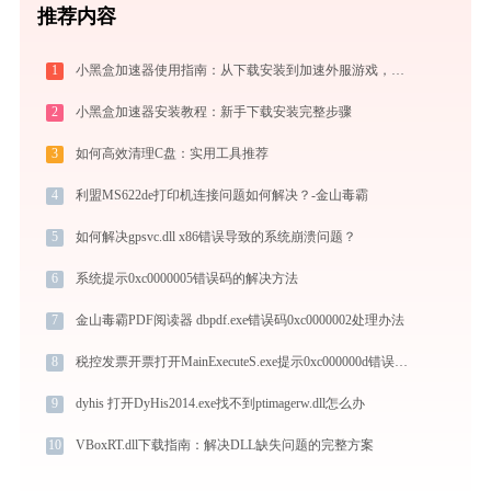
推荐内容
1
小黑盒加速器使用指南：从下载安装到加速外服游戏，免费版够用吗
2
小黑盒加速器安装教程：新手下载安装完整步骤
3
如何高效清理C盘：实用工具推荐
4
利盟MS622de打印机连接问题如何解决？-金山毒霸
5
如何解决gpsvc.dll x86错误导致的系统崩溃问题？
6
系统提示0xc0000005错误码的解决方法
7
金山毒霸PDF阅读器 dbpdf.exe错误码0xc0000002处理办法
8
税控发票开票打开MainExecuteS.exe提示0xc000000d错误码怎么办
9
dyhis 打开DyHis2014.exe找不到ptimagerw.dll怎么办
10
VBoxRT.dll下载指南：解决DLL缺失问题的完整方案