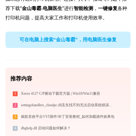
荐下载“
”进行
，
各种
金山毒霸-电脑医生
智能检测
一键修复
打印机问题，提高大家工作和打印机使用效率。
可在电脑上搜索“金山毒霸”，用电脑医生修复
推荐内容
1
Xerox 4127 C/P驱动下载官方版 | Win10/Win11兼容
2
settingshandlers_cloudpc.dll丢失找不到无法启动系统错误修复 - AI智能助手解决方案
3
疯歌音效平台VST插件/补丁安装教程_如何加载插件效果包
4
dbghelp.dll 启动问题如何解决？