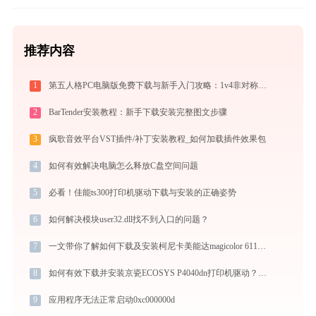
推荐内容
1
第五人格PC电脑版免费下载与新手入门攻略：1v4非对称竞技的极致体验
2
BarTender安装教程：新手下载安装完整图文步骤
3
疯歌音效平台VST插件/补丁安装教程_如何加载插件效果包
4
如何有效解决电脑怎么释放C盘空间问题
5
必看！佳能ts300打印机驱动下载与安装的正确姿势
6
如何解决模块user32.dll找不到入口的问题？
7
一文带你了解如何下载及安装柯尼卡美能达magicolor 6110打印机驱动
8
如何有效下载并安装京瓷ECOSYS P4040dn打印机驱动？全方位指导手册
9
应用程序无法正常启动0xc000000d