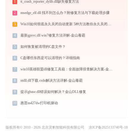
1
tt_crash_reporter_dylib.dll缺失修复方法
2
msedge_elf.dll 找不到怎么办？附修复方法与下载处理步骤
3
Win10如何彻底永久关闭自动更新 5种方法教你永久关闭win10自动更新
4
最新gpsvc.dll win7修复方法详解-金山毒霸
5
如何恢复被清理的C盘文件？
6
C盘哪些东西是可以清理的？详细指南
7
win10英雄联盟dll修复工具箱：全面故障排查解决方案-金山毒霸
8
ntdll.dll下载 csdn解决方法详解-金山毒霸
9
提示gbase.dll错误如何解决？金山DLL修复
10
惠普m427dw打印机驱动
版权所有© 2010 - 2026 北京灵豹智能科技有限公司
京ICP备2025133740号-18