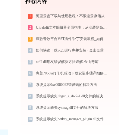
推荐内容
1
阿里云盘下载与使用教程：不限速云存储从零上手全指南
2
UltraEdit文本编辑器全面指南：从安装到高级技巧一篇就够（附快捷键大全）
3
疯歌音效平台VST插件/补丁安装教程_如何加载插件效果包
4
如何快速下载vc28运行库并安装 - 金山毒霸
5
ntdll.dll用友错误解决方法详解-金山毒霸
6
惠普706dtn打印机驱动下载安装步骤详细解析，让安装更简单
7
系统提示0xc0000022错误码的解决方法
8
系统提示缺失libgcc_s_dw2-1.dll文件的解决方法
9
系统提示缺失sysmag.dll文件的解决方法
10
系统提示缺失hotkey_manager_plugin.dll文件的解决方法