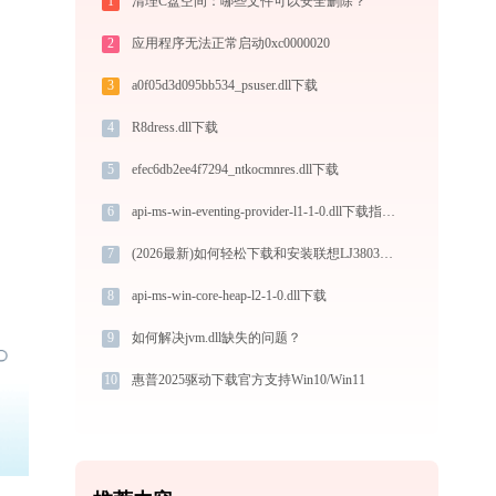
1
清理C盘空间：哪些文件可以安全删除？
2
应用程序无法正常启动0xc0000020
3
a0f05d3d095bb534_psuser.dll下载
4
R8dress.dll下载
5
efec6db2ee4f7294_ntkocmnres.dll下载
6
api-ms-win-eventing-provider-l1-1-0.dll下载指南：32/64位系统官方免费解决方案
7
(2026最新)如何轻松下载和安装联想LJ3803DN打印机驱动？跟着这篇指南走
8
api-ms-win-core-heap-l2-1-0.dll下载
9
如何解决jvm.dll缺失的问题？
10
惠普2025驱动下载官方支持Win10/Win11