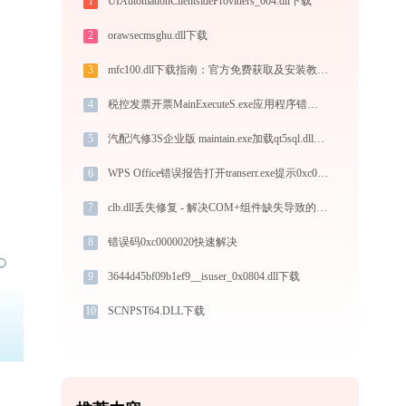
1
UIAutomationClientsideProviders_004.dll下载
2
orawsecmsghu.dll下载
3
mfc100.dll下载指南：官方免费获取及安装教程，解决DLL缺失问题
4
税控发票开票MainExecuteS.exe应用程序错误0xc000000d解决方法
5
汽配汽修3S企业版 maintain.exe加载qt5sql.dll文件丢失处理办法
6
WPS Office错误报告打开transerr.exe提示0xc000000d错误码怎么办
7
clb.dll丢失修复 - 解决COM+组件缺失导致的系统错误
8
错误码0xc0000020快速解决
9
3644d45bf09b1ef9__isuser_0x0804.dll下载
10
SCNPST64.DLL下载