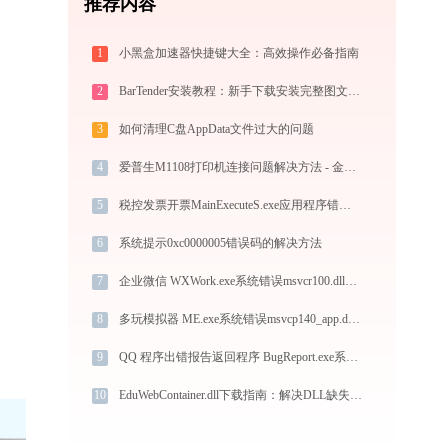
推荐内容
1
小黑盒加速器快捷键大全：高效操作必备指南
2
BarTender安装教程：新手下载安装完整图文步骤
3
如何清理C盘AppData文件过大的问题
4
爱普生M1108打印机连接问题解决方法 - 金山毒霸
5
税控发票开票MainExecuteS.exe应用程序错误0xc000000d解决方法
6
系统提示0xc0000005错误码的解决方法
7
企业微信 WXWork.exe系统错误msvcr100.dll丢失如何解决
8
多玩模拟器 ME.exe系统错误msvcp140_app.dll丢失如何解决
9
QQ 程序出错报告返回程序 BugReport.exe系统错误msvcr71.dll丢失如何解决
10
EduWebContainer.dll下载指南：解决DLL缺失问题的完整方案