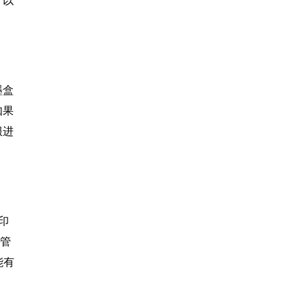
，以
墨盒
如果
服进
印
”管
能有