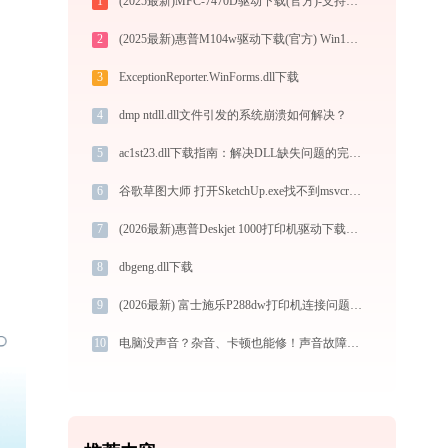
1
(2025最新)MFC-7470D驱动下载(官方)-支持Win10/Win11
2
(2025最新)惠普M104w驱动下载(官方) Win10/Win11支持
3
ExceptionReporter.WinForms.dll下载
4
dmp ntdll.dll文件引发的系统崩溃如何解决？
5
ac1st23.dll下载指南：解决DLL缺失问题的完整教程
6
谷歌草图大师 打开SketchUp.exe找不到msvcr100.dll怎么办
7
(2026最新)惠普Deskjet 1000打印机驱动下载与安装教程：新手也能轻松搞定
8
dbgeng.dll下载
9
(2026最新) 富士施乐P288dw打印机连接问题如何解决？-金山毒霸
10
电脑没声音？杂音、卡顿也能修！声音故障最新解决方案兼容Win10/11