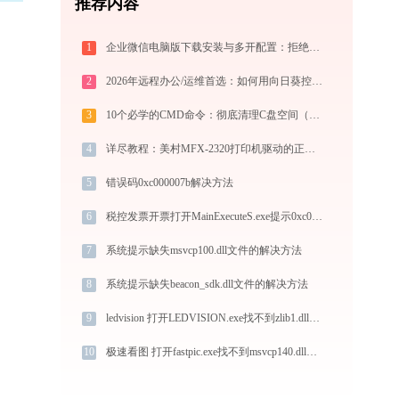
推荐内容
1
企业微信电脑版下载安装与多开配置：拒绝流氓捆绑，拯救C盘深度瘦身配置指南
2
2026年远程办公/运维首选：如何用向日葵控制端实现超低延迟跨网控制与无人值守？
3
10个必学的CMD命令：彻底清理C盘空间（2025实战手册）
4
详尽教程：美村MFX-2320打印机驱动的正确下载与安装方式
5
错误码0xc000007b解决方法
6
税控发票开票打开MainExecuteS.exe提示0xc000000d错误码怎么办
7
系统提示缺失msvcp100.dll文件的解决方法
8
系统提示缺失beacon_sdk.dll文件的解决方法
9
ledvision 打开LEDVISION.exe找不到zlib1.dll怎么办
10
极速看图 打开fastpic.exe找不到msvcp140.dll怎么办