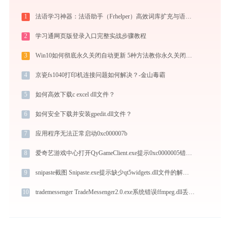
1
法语学习神器：法语助手（Frhelper）高效词库扩充与语法攻克秘籍：frhelper.ijinshan.com 安全绿色指南
2
学习通网页版登录入口完整实战步骤教程
3
Win10如何彻底永久关闭自动更新 5种方法教你永久关闭win10自动更新
4
京瓷fs1040打印机连接问题如何解决？-金山毒霸
5
如何高效下载c excel dll文件？
6
如何安全下载并安装gpedit.dll文件？
7
应用程序无法正常启动0xc000007b
8
爱奇艺游戏中心打开QyGameClient.exe提示0xc0000005错误码怎么办
9
snipaste截图 Snipaste.exe提示缺少qt5widgets.dll文件的解决办法
10
trademessenger TradeMessenger2.0.exe系统错误ffmpeg.dll丢失如何解决